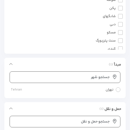
سوسه
پکن
شانگهای
دبی
مسکو
سنت پترزبورگ
کندی
بنتوتا
مبدأ
(۱)
کلمبو
دهلی
جستجو شهر
اگرا
جیپور
تهران
Tehran
ایروان
استانبول
حمل و نقل
(۱)
تفلیس
جستجو حمل و نقل