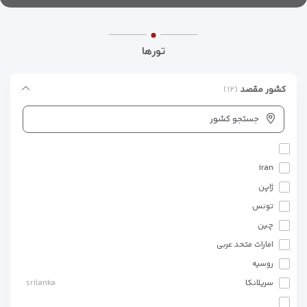
تورها
کشور مقصد
(۱۲)
جستجو کشور
iran
ژاپن
تونس
چین
امارات متحد عربی
روسیه
سریلانکا
srilanka