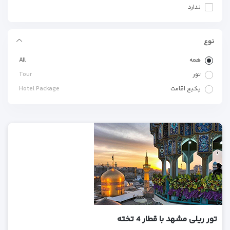
ندارد
نوع
همه
All
تور
Tour
پکیج اقامت
Hotel Package
تور ریلی مشهد با قطار 4 تخته