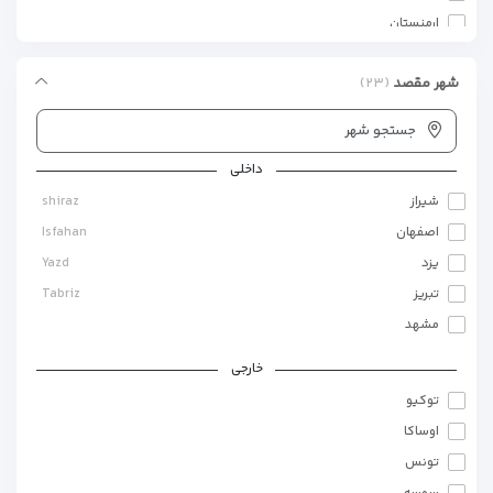
ارمنستان
ترکیه
شهر مقصد
(۲۳)
گرجستان
جستجو شهر
داخلی
شیراز
shiraz
اصفهان
Isfahan
یزد
Yazd
تبریز
Tabriz
مشهد
خارجی
توکیو
اوساکا
تونس