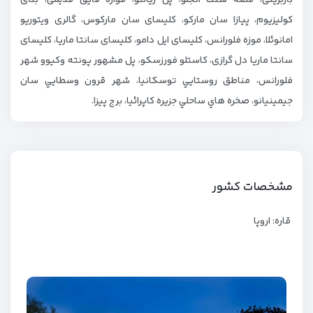
کولیزیوم، پيازا سان ماركو، کلیسای سان مارکوس، گالری ویتوریو
امانوئلا، موزه فلورانس، کلیسای ایل دامو، کلیسای سانتا ماریا، کلیسای
سانتا ماریا دل گرازی، کاستلو فورزسکو، پل مشهور پونته وكيوو شهر
فلورانس، مناطق روستايي توسكانيا، شهر قرون وسطايي سان
جيمينيانو، صخره هاي ساحلي جزيره كاپرائيا، برج پیزا.
مشخصات کشور
قاره: اروپا