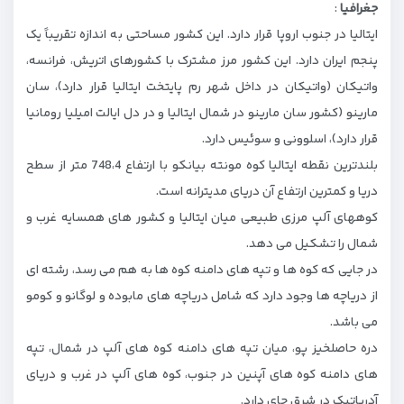
جغرافیا
:
ایتالیا در جنوب اروپا قرار دارد. این کشور مساحتی به اندازه تقریباً یک
پنجم ایران دارد. این کشور مرز مشترک با کشورهای اتریش، فرانسه،
واتیکان (واتیکان در داخل شهر رم پایتخت ایتالیا قرار دارد)، سان
مارینو (کشور سان مارینو در شمال ایتالیا و در دل ایالت امیلیا رومانیا
قرار دارد)، اسلوونی و سوئیس دارد.
بلندترین نقطه ایتالیا کوه مونته بیانکو با ارتفاع 748،4 متر از سطح
دریا و کمترین ارتفاع آن دریای مدیترانه ‌است.
کوههای آلپ مرزی طبیعی میان ایتالیا و کشور های همسایه غرب و
شمال را تشکیل می دهد.
در جایی که کوه ها و تپه ‌های دامنه کوه ها به هم می ‌رسد، رشته ‌ای
از دریاچه‌ ها وجود دارد که شامل دریاچه‌ های مابوده و لوگانو و کومو
می باشد.
دره حاصلخیز پو، میان تپه‌ های دامنه کوه های آلپ در شمال، تپه‌
های دامنه کوه های آپنین در جنوب، کوه های آلپ در غرب و دریای
آدریاتیک در شرق جای دارد.