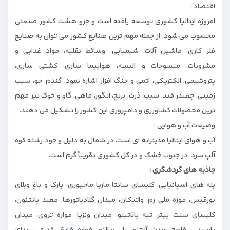
اقتصاد :
امروزه ایتالیا کشوری توسعه یافته است و جزو هشت کشور صنعتی
محسوب می شود. از جمله مهم ‌ترین صنایع کشور می‌ توان به صنایع
فلز کاری، ماشین‌ آلات، شیمیایی، وسائط نقلیه، مواد غذایی و
مشروبات، منسوجات و البسه، هواپیما سازی، کشتی‌ سازی،
پتروشیمی، الکتریکی، اتمی و جنگ ‌افزار اشاره نمود. گندم، جو، سیب‌
زمینی، چغندر قند، سیب، ذرت، برنج، انگور، ماهی، گاو و خوک نیز مهم
ترین محصولات کشاورزی و دامپروری این کشور را تشکیل می ‌دهند.
وضیعت آب و هوایی :
آب و هوای ایتالیا مدیترانه ‌ای است. در شمال به دلیل و جود رشته‌ کوه
آلپ سرد، در جنوب خشک و در کل کشوری تقریباً گرم است.
جاذبه های گردشگری :
پله های اسپانیایی، کلیسای سانتا ماریا ماجیوری، پارک و باغ ویلای
بورقیس، موزه ملی رم، واتیکان، میدان گلادیاتورها، معبد پانتئون،
کلیسای سنت پیتر، تپه پالاتینو، میدان ونزیا، فواره تروی، میدان
باربرینی، قلعه سنت آنجلو، پل ريالتو، فواره قایق قدیمی، بنای