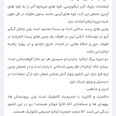
ارتفاعات باریک آلپ لیگوریایی، کوه های مریتایم آلپ را به کوه های
آپنین متصل می‌ کند. کوه های آپنین مانند ستون فقرات در کل طول
شبه جزیره ایتالیا امتداد دارد.
زمین های پست ساحلی اندک و نسبتاً محدود است ولی شامل آبگیر
آرنو در توسکانا، آبگیر تیبر در اطراف رم، زمین های پست کامپانیا در
اطراف ناپل و جلگه ‌هایی در امتداد خلیج تارانتو و در پولیا پاشنه
ایتالیا می‌ باشد.
دو جزیره بزرگ ایتالیا، ساردینا و سیسیل هر دو غالباً کوهستانی است.
بیشتر خاک ایتالیا از نظر زمین شناختی نا پایدار است و در معرض زمین
لرزه قرار دارد. این کشور چهار آتش فشان فعال دارد از آن جمله اتنا در
سیسیل و وزوو نزدیک ناپل.
ادیان و مذاهب :
حاکمیت و اکثریت با مسیحیت کاتولیک است، ولی پروتستان ‌ها،
یهودی ‌ها و مسلمانان (که اکثراً مهاجر هستند) نیز در این کشور
زندگی می ‌کنند. 87 درصد جمعیت ایتالیا مسیحی کاتولیک هستند.