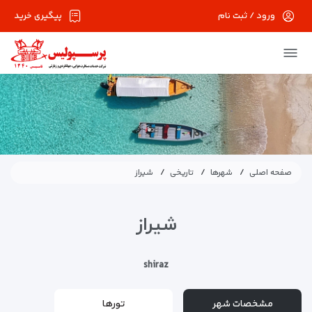
ورود / ثبت نام
پیگیری خرید
صفحه اصلی
شهرها
تاریخی
شیراز
شیراز
shiraz
مشخصات شهر
تورها